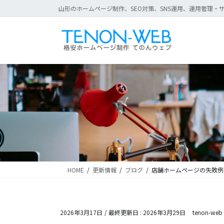
コ
ナ
山形のホームページ制作、SEO対策、SNS運用、運用管理・サ
ン
ビ
テ
ゲ
ン
ー
ツ
シ
に
ョ
移
ン
動
に
移
動
HOME
更新情報
ブログ
店舗ホームページの失敗例
2026年3月17日
/ 最終更新日 :
2026年3月29日
tenon-web