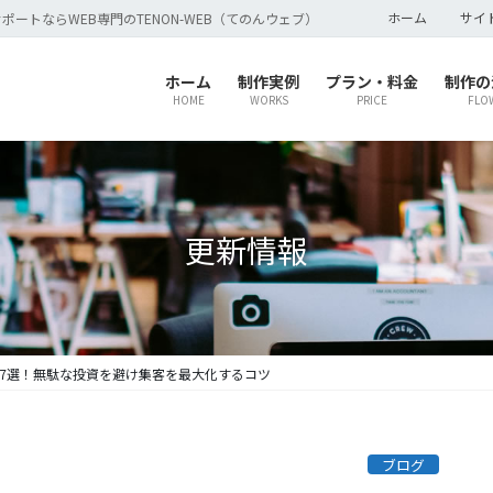
ホーム
サイ
ポートならWEB専門のTENON-WEB（てのんウェブ）
ホーム
制作実例
プラン・料金
制作の
HOME
WORKS
PRICE
FLO
更新情報
7選！無駄な投資を避け集客を最大化するコツ
ブログ