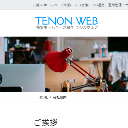
コ
ナ
山形のホームページ制作、SEO対策、SNS運用、運用管理・サ
ン
ビ
テ
ゲ
ン
ー
ツ
シ
に
ョ
移
ン
動
に
移
動
HOME
会社案内
ご挨拶