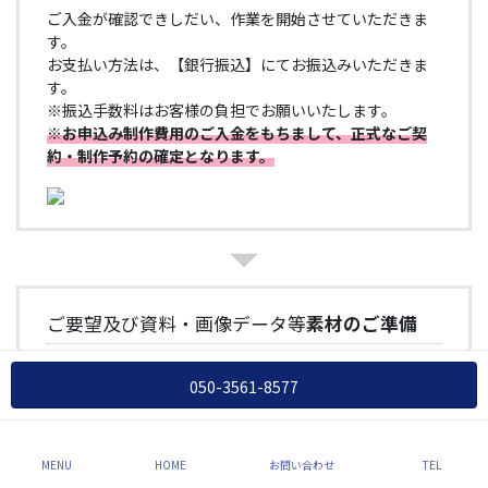
ご入金が確認できしだい、作業を開始させていただきま
す。
お支払い方法は、【銀行振込】にてお振込みいただきま
す。
※振込手数料はお客様の負担でお願いいたします。
※お申込み制作費用のご入金をもちまして、正式なご契
約・制作予約の確定となります。
ご要望及び資料・画像データ等
素材のご準備
専用フォームにてご要望や制作に必要なテキスト文章・
050-3561-8577
写真（画像）などのデータをご提出いただきます。
写真画像がない場合はご相談ください。
こちらで事後用意することも可能です。（※追加オプシ
ョンにて対応可能です。）
MENU
HOME
お問い合わせ
TEL
ご希望ドメイン名の候補をお知らせいただき、空き状況