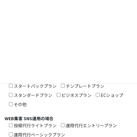
電話番号
URL
ご相談内容
（必須）
ホームページ制作
SEO対策
運用・更新管理
SNS運用
動画編集・作成
Webサイト改修
その他
ホームページ制作の場合
スタートパックプラン
テンプレートプラン
スタンダードプラン
ビジネスプラン
ECショップ
その他
WEB集客 SNS運用の場合
投稿代行ライトプラン
運用代行エントリープラン
運用代行ベーシックプラン